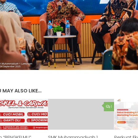
 MAY ALSO LIKE...
1
n “BENGKELMU”,
SMK Muhammadiyah 1
Perkuat Ek