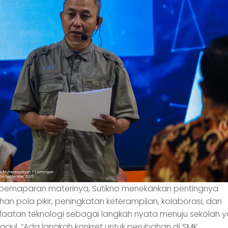
pemaparan materinya, Sutikno menekankan pentingnya
an pola pikir, peningkatan keterampilan, kolaborasi, dan
aatan teknologi sebagai langkah nyata menuju sekolah 
nggul. “Ada langkah konkret untuk perubahan di SMK