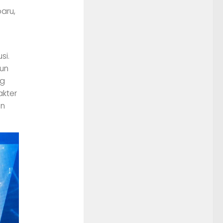
aru,
si.
un
ng
kter
an