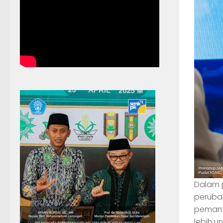
Dalam 
perubah
pemanf
lebih u