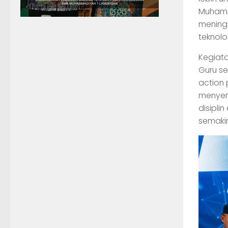
Muhamm
meningk
teknolo
Kegiata
Guru s
action
menyen
disipl
semakin