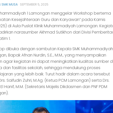
 SMK MUSA
·
SEPTEMBER 5, 2025
hammadiyah 1 Lamongan menggelar Workshop bertema
gkatan Kesejahteraan Guru dan Karyawan” pada Kamis
25) di Aula Puslat Klinik Muhammadiyah Lamongan. Kegiata
irkan narasumber Akhmad Sutikhon dari Divisi Pemberita
tim 1.
op dibuka dengan sambutan Kepala SMK Muhammadiyah 
n, Bapak Afnan Nurdin, S.E., M.M., yang menyampaikan
 agar kegiatan ini dapat meningkatkan kualitas sumber 
 dan fasilitas sekolah, sehingga mendukung proses
jaran yang lebih baik. Turut hadir dalam acara tersebut
rs. Saifudin Zuhri, M.Ag. (Ketua PCM Lamongan) serta Drs.
l Hanif, M.M. (Sekretaris Majelis Dikdasmen dan PNF PDM
an).