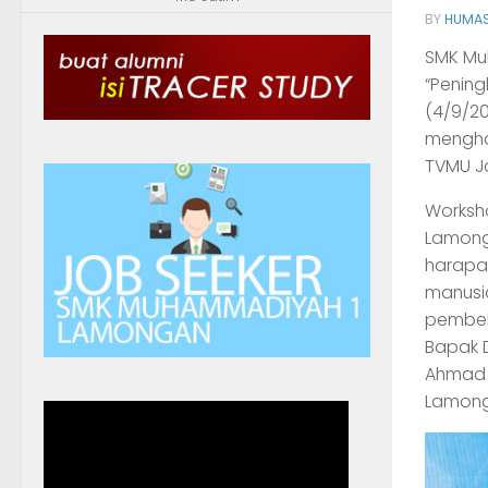
BY
HUMAS
SMK Mu
“Penin
(4/9/20
menghad
TVMU Ja
Worksh
Lamonga
harapan
manusia
pembela
Bapak D
Ahmad E
Lamong