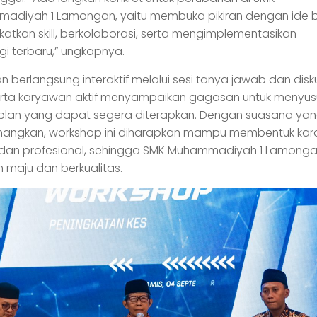
adiyah 1 Lamongan, yaitu membuka pikiran dengan ide b
atkan skill, berkolaborasi, serta mengimplementasikan
gi terbaru,” ungkapnya.
n berlangsung interaktif melalui sesi tanya jawab dan disku
erta karyawan aktif menyampaikan gagasan untuk menyus
 plan yang dapat segera diterapkan. Dengan suasana ya
angkan, workshop ini diharapkan mampu membentuk kara
in dan profesional, sehingga SMK Muhammadiyah 1 Lamong
 maju dan berkualitas.