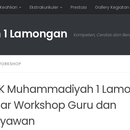
 Keahlian
Ekstrakurikuler
Prestasi
Gallery Kegiatan
1 Lamongan
Kompeten, Cerdas dan Bera
ORKSHOP
K Muhammadiyah 1 Lam
lar Workshop Guru dan
ryawan