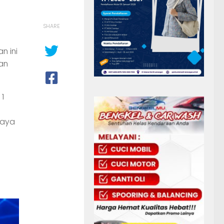
SHARE
n ini
an
1
daya