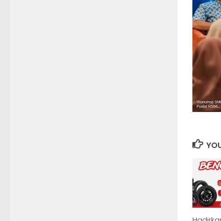
YOU
Hadirka