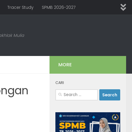
Tracer Study
SPMB 2026-2027
khlak Mulia
MORE
CARI
ongan
Search
for: