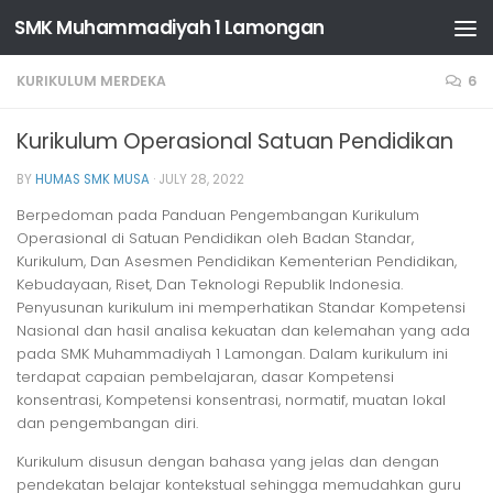
SMK Muhammadiyah 1 Lamongan
Skip to content
KURIKULUM MERDEKA
6
Kurikulum Operasional Satuan Pendidikan
BY
HUMAS SMK MUSA
·
JULY 28, 2022
Berpedoman pada Panduan Pengembangan Kurikulum
Operasional di Satuan Pendidikan oleh Badan Standar,
Kurikulum, Dan Asesmen Pendidikan Kementerian Pendidikan,
Kebudayaan, Riset, Dan Teknologi Republik Indonesia.
Penyusunan kurikulum ini memperhatikan Standar Kompetensi
Nasional dan hasil analisa kekuatan dan kelemahan yang ada
pada SMK Muhammadiyah 1 Lamongan. Dalam kurikulum ini
terdapat capaian pembelajaran, dasar Kompetensi
konsentrasi, Kompetensi konsentrasi, normatif, muatan lokal
dan pengembangan diri.
Kurikulum disusun dengan bahasa yang jelas dan dengan
pendekatan belajar kontekstual sehingga memudahkan guru