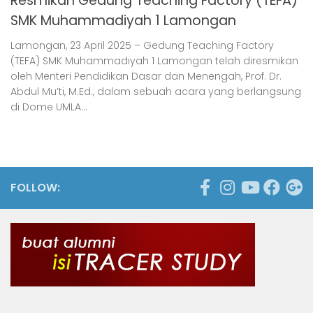
Resmikan Gedung Teaching Factory (TEFA)
SMK Muhammadiyah 1 Lamongan
Lamongan, 23 April 2025 – Gedung Teaching Factory
(TEFA) SMK Muhammadiyah 1 Lamongan telah diresmikan
oleh Menteri Pendidikan Dasar dan Menengah, Prof. Dr.
Abdul Mu’ti, M.Ed., dalam sebuah acara yang berlangsung
di Dome UMLA...
FOLLOW: