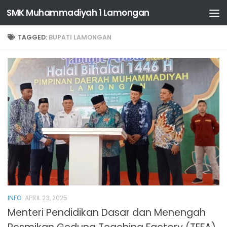
SMK Muhammadiyah 1 Lamongan
Skip to content
TAGGED:
BUPATI LAMONGAN
INFO
APRIL 23, 2025
Menteri Pendidikan Dasar dan Menengah