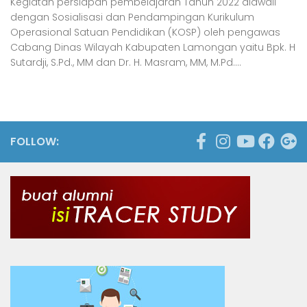
Kegiatan persiapan pembelajaran Tahun 2022 diawali
dengan Sosialisasi dan Pendampingan Kurikulum
Operasional Satuan Pendidikan (KOSP) oleh pengawas
Cabang Dinas Wilayah Kabupaten Lamongan yaitu Bpk. H
Sutardji, S.Pd., MM dan Dr. H. Masram, MM, M.Pd....
FOLLOW: