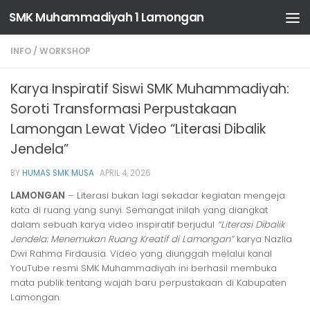
SMK Muhammadiyah 1 Lamongan
Skip to content
INFO
/
WORKSHOP
Karya Inspiratif Siswi SMK Muhammadiyah:
Soroti Transformasi Perpustakaan
Lamongan Lewat Video “Literasi Dibalik
Jendela”
BY
HUMAS SMK MUSA
·
APRIL 4, 2026
LAMONGAN
– Literasi bukan lagi sekadar kegiatan mengeja
kata di ruang yang sunyi. Semangat inilah yang diangkat
dalam sebuah karya video inspiratif berjudul
“Literasi Dibalik
Jendela: Menemukan Ruang Kreatif di Lamongan”
karya Nazlia
Dwi Rahma Firdausia. Video yang diunggah melalui kanal
YouTube resmi SMK Muhammadiyah ini berhasil membuka
mata publik tentang wajah baru perpustakaan di Kabupaten
Lamongan.