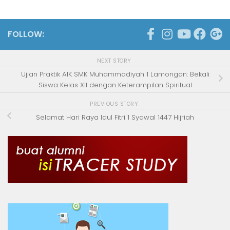
FOLLOW:
NEXT STORY
Ujian Praktik AIK SMK Muhammadiyah 1 Lamongan: Bekali
Siswa Kelas XII dengan Keterampilan Spiritual
PREVIOUS STORY
Selamat Hari Raya Idul Fitri 1 Syawal 1447 Hijriah