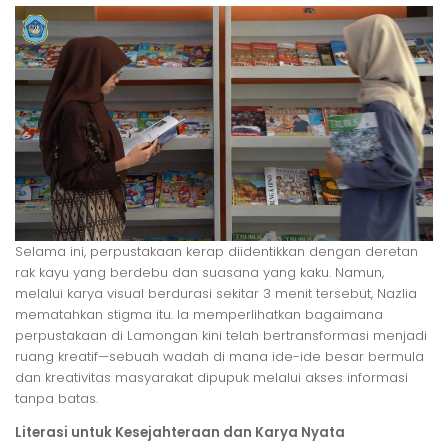
​Selama ini, perpustakaan kerap diidentikkan dengan deretan
rak kayu yang berdebu dan suasana yang kaku. Namun,
melalui karya visual berdurasi sekitar 3 menit tersebut, Nazlia
mematahkan stigma itu. Ia memperlihatkan bagaimana
perpustakaan di Lamongan kini telah bertransformasi menjadi
ruang kreatif—sebuah wadah di mana ide-ide besar bermula
dan kreativitas masyarakat dipupuk melalui akses informasi
tanpa batas.
Literasi untuk Kesejahteraan dan Karya Nyata