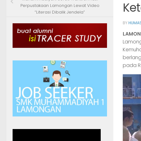
Ket
Perpustakaan Lamongan Lewat Video
“Literasi Dibalik Jendela”
BY
HUMAS
LAMON
Lamonga
Kemuham
berlang
pada Ra