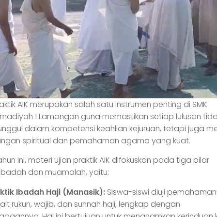
raktik AIK merupakan salah satu instrumen penting di SMK
adiyah 1 Lamongan guna memastikan setiap lulusan tid
nggul dalam kompetensi keahlian kejuruan, tetapi juga mem
ngan spiritual dan pemahaman agama yang kuat.
hun ini, materi ujian praktik AIK difokuskan pada tiga pilar
ibadah dan muamalah, yaitu:
ktik Ibadah Haji (Manasik):
Siswa-siswi diuji pemahama
kait rukun, wajib, dan sunnah haji, lengkap dengan
agaannya. Hal ini bertujuan untuk menanamkan kerinduan 