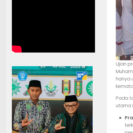
Ujian p
Muhamm
hanya u
kemata
Pada ta
utama 
Pra
ter
per