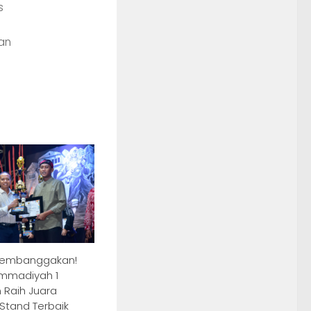
s
an
Membanggakan!
mmadiyah 1
Raih Juara
Stand Terbaik