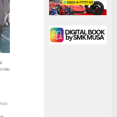
ak
iliki
nnya
ke