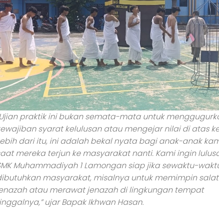
“Ujian praktik ini bukan semata-mata untuk menggugurk
ewajiban syarat kelulusan atau mengejar nilai di atas ke
ebih dari itu, ini adalah bekal nyata bagi anak-anak kam
saat mereka terjun ke masyarakat nanti. Kami ingin lulus
SMK Muhammadiyah 1 Lamongan siap jika sewaktu-wakt
dibutuhkan masyarakat, misalnya untuk memimpin salat
jenazah atau merawat jenazah di lingkungan tempat
tinggalnya,” ujar Bapak Ikhwan Hasan.