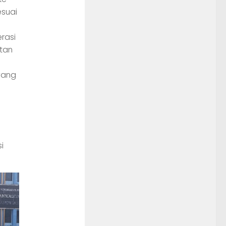
esuai
rasi
atan
ang
i