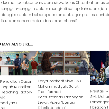
dua hari pelaksanaan, para siswa kelas XII terlihat antusia
rsungguh-sungguh dalam mengikuti setiap tahapan ujian.
 dibagi ke dalam beberapa kelompok agar proses penilai
ilakukan secara detail dan komprehensif.
 MAY ALSO LIKE...
Karya Inspiratif Siswi SMK
 Pendidikan Dasar
Muhammadiyah: Soroti
nengah Resmikan
Prestasi 
Transformasi
Teaching Factory
SMK Muha
Perpustakaan Lamongan
SMK
Lamongan 
Lewat Video “Literasi
adiyah 1
Harapan 1 
Dibalik Jendela”
gan