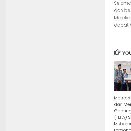
Selama 
dan be
Mereka
dapat d
YOU
Menteri
dan Me
Gedung 
(TEFA) 
Muhamm
Lamon