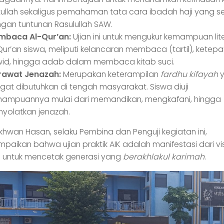
tullah sekaligus pemahaman tata cara ibadah haji yang s
gan tuntunan Rasulullah SAW.
mbaca Al-Qur’an:
Ujian ini untuk mengukur kemampuan lite
Qur’an siswa, meliputi kelancaran membaca (tartil), ketep
wid, hingga adab dalam membaca kitab suci.
rawat Jenazah:
Merupakan keterampilan
fardhu kifayah
y
gat dibutuhkan di tengah masyarakat. Siswa diuji
ampuannya mulai dari memandikan, mengkafani, hingga
yolatkan jenazah.
khwan Hasan, selaku Pembina dan Penguji kegiatan ini,
aikan bahwa ujian praktik AIK adalah manifestasi dari vis
h untuk mencetak generasi yang
berakhlakul karimah
.