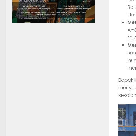
Bai
den
Me
Al-
taj
Me
san
kem
men
Bapak I
menyamp
sekola