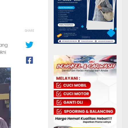
SHARE
yang
kni