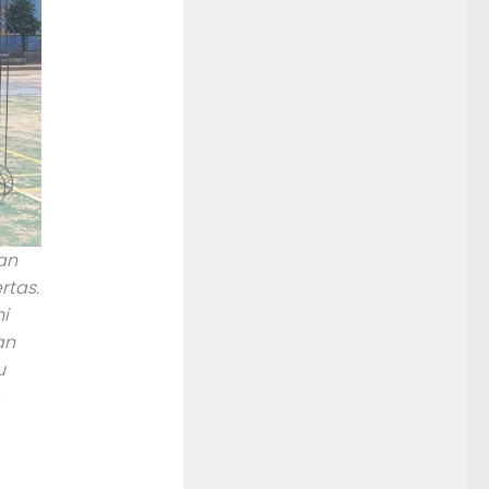
an
rtas.
i
an
u