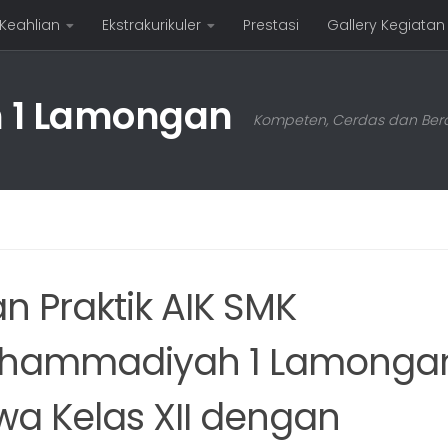
 Keahlian
Ekstrakurikuler
Prestasi
Gallery Kegiatan
1 Lamongan
Kompeten, Cerdas dan Bera
an Praktik AIK SMK
hammadiyah 1 Lamongan:
wa Kelas XII dengan