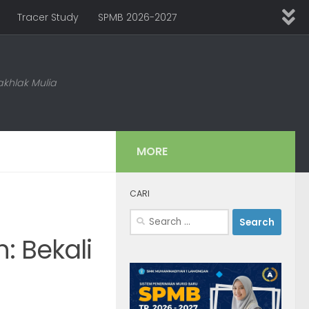
Tracer Study
SPMB 2026-2027
khlak Mulia
MORE
CARI
Search
for:
 Bekali