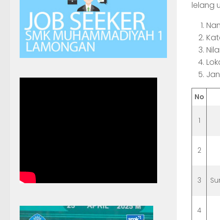
lelang 
Nam
Ka
Ni
Lo
Jan
No
1
2
3
Su
4