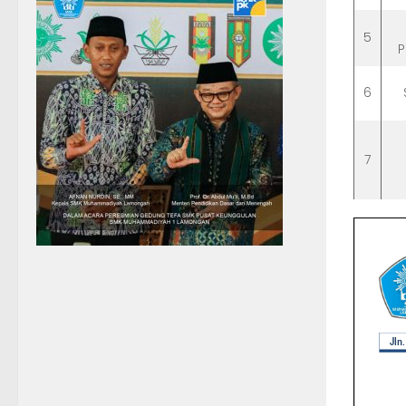
5
P
6
7