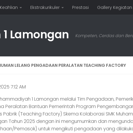
 Keahlian
Ekstrakurikuler
Prestasi
Gallery Kegiatan
1 Lamongan
Kompeten, Cerdas dan Bera
UMAN LELANG PENGADAAN PERALATAN TEACHING FACTORY
2025 7:12 AM
hammadiyah 1 Lamongan melalui Tim Pengadaan, Pemeri
ma Peralatan Bantuan Pemerintah Program Pengembanga
is Pabrik (Teaching Factory) Skema Kolaborasi SMK Muha
an Tahun 2025 dengan ini mengumumkan dan mengunda
ahaan/Pemasok) untuk mengikuti pengadaan yang dilaku