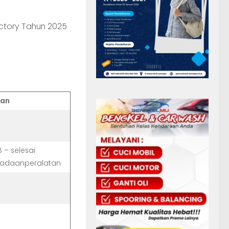
ctory Tahun 2025
gan
B – selesai
gadaanperalatan