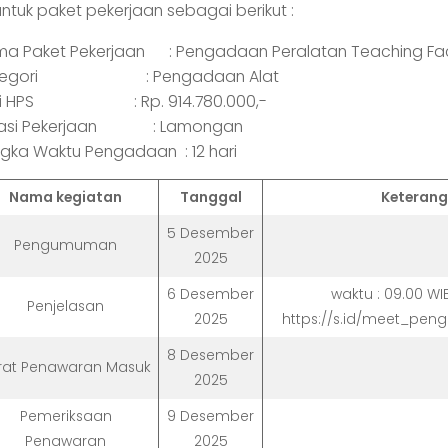
untuk paket pekerjaan sebagai berikut :
a Paket Pekerjaan : Pengadaan Peralatan Teaching Fa
tegori : Pengadaan Alat
lai HPS : Rp. 914.780.000,-
kasi Pekerjaan : Lamongan
gka Waktu Pengadaan : 12 hari
Nama kegiatan
Tanggal
Keteran
5 Desember
Pengumuman
2025
6 Desember
waktu : 09.00 WI
Penjelasan
2025
https://s.id/meet_pen
8 Desember
rat Penawaran Masuk
2025
Pemeriksaan
9 Desember
Penawaran
2025