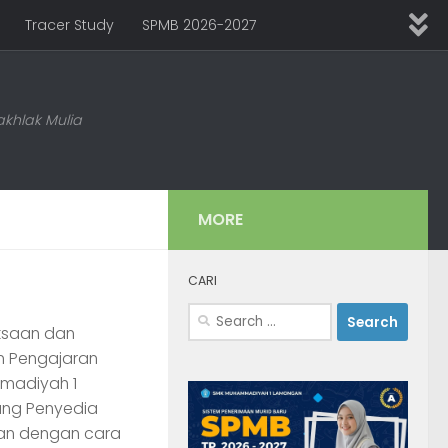
Tracer Study
SPMB 2026-2027
khlak Mulia
MORE
CARI
Search
ksaan dan
for:
n Pengajaran
mmadiyah 1
ng Penyedia
kan dengan cara