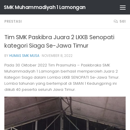
SMK Muhammadiyah 1 Lamongan
Skip to content
PRESTASI
561
Tim SMK Paskibra Juara 2 LKKB Senopati
kategori Siaga Se-Jawa Timur
BY
HUMAS SMK MUSA
·
NOVEMBER 8, 2022
Pada 30 Oktober 2022 Tim Prasmuhla – Paskibraka SMK
Muhammadiyah 1 Lamongan berhasil memperoleh Juara 2
Kategori Siaga dalam Lomba LKKB SENOPATI Se-Jawa Timur.
Lomba tahunan yang bertempat di SMAN 1 Kedungpring ini
diikuti 40 peserta seluruh Jawa Timur.