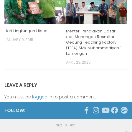
7
Hari Lingkungan Hidup
Menteri Pendidikan Dasar
dan Menengah Resmikan
JANUARY 9, 2015
Gedung Teaching Factory
(TEFA) SMK Muhammadiyah 1
Lamongan
APRIL 23, 2025
LEAVE A REPLY
You must be
logged in
to post a comment.
FOLLOW:
NEXT STORY