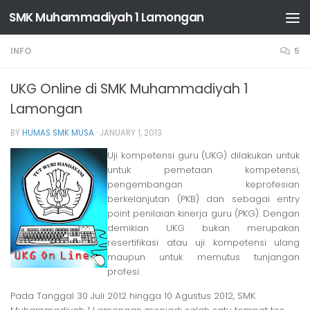
SMK Muhammadiyah 1 Lamongan
Skip to content
INFO
5
UKG Online di SMK Muhammadiyah 1
Lamongan
BY
HUMAS SMK MUSA
·
JANUARY 1, 2013
Uji kompetensi guru (UKG) dilakukan untuk
untuk pemetaan kompetensi,
pengembangan keprofesian
berkelanjutan (PKB) dan sebagai entry
point penilaian kinerja guru (PKG). Dengan
demikian UKG bukan merupakan
resertifikasi atau uji kompetensi ulang
maupun untuk memutus tunjangan
profesi.
Pada Tanggal 30 Juli 2012 hingga 10 Agustus 2012, SMK