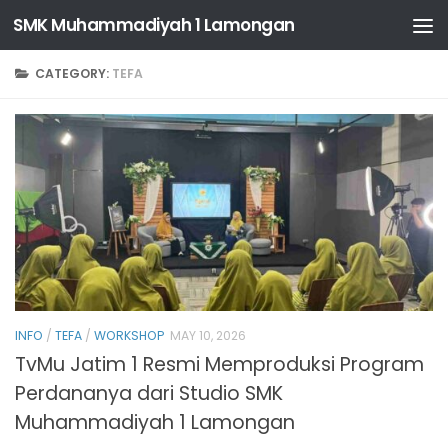
SMK Muhammadiyah 1 Lamongan
Skip to content
CATEGORY:
TEFA
INFO
/
TEFA
/
WORKSHOP
MAY 10, 2026
TvMu Jatim 1 Resmi Memproduksi Program
Perdananya dari Studio SMK
Muhammadiyah 1 Lamongan