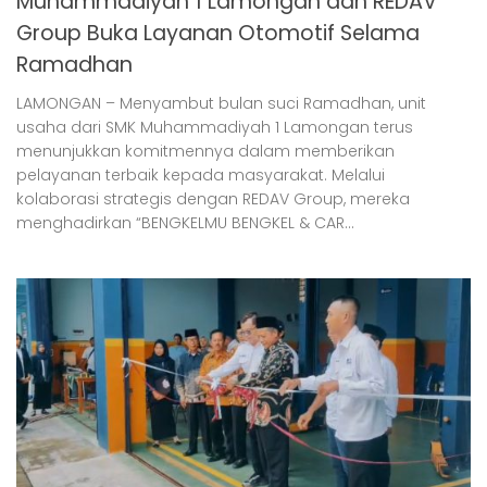
Muhammadiyah 1 Lamongan dan REDAV
Group Buka Layanan Otomotif Selama
Ramadhan
LAMONGAN – Menyambut bulan suci Ramadhan, unit
usaha dari SMK Muhammadiyah 1 Lamongan terus
menunjukkan komitmennya dalam memberikan
pelayanan terbaik kepada masyarakat. Melalui
kolaborasi strategis dengan REDAV Group, mereka
menghadirkan “BENGKELMU BENGKEL & CAR...