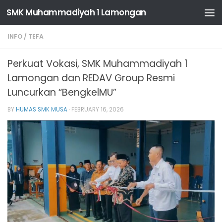
SMK Muhammadiyah 1 Lamongan
Skip to content
INFO
/
TEFA
Perkuat Vokasi, SMK Muhammadiyah 1
Lamongan dan REDAV Group Resmi
Luncurkan “BengkelMU”
BY
HUMAS SMK MUSA
·
FEBRUARY 16, 2026