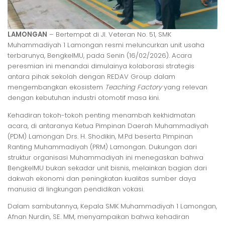
LAMONGAN
– Bertempat di Jl. Veteran No. 51, SMK
Muhammadiyah 1 Lamongan resmi meluncurkan unit usaha
terbarunya, BengkelMU, pada Senin (16/02/2026). Acara
peresmian ini menandai dimulainya kolaborasi strategis
antara pihak sekolah dengan REDAV Group dalam
mengembangkan ekosistem
Teaching Factory
yang relevan
dengan kebutuhan industri otomotif masa kini.
​Kehadiran tokoh-tokoh penting menambah kekhidmatan
acara, di antaranya Ketua Pimpinan Daerah Muhammadiyah
(PDM) Lamongan Drs. H. Shodikin, M.Pd beserta Pimpinan
Ranting Muhammadiyah (PRM) Lamongan. Dukungan dari
struktur organisasi Muhammadiyah ini menegaskan bahwa
BengkelMU bukan sekadar unit bisnis, melainkan bagian dari
dakwah ekonomi dan peningkatan kualitas sumber daya
manusia di lingkungan pendidikan vokasi.
​Dalam sambutannya, Kepala SMK Muhammadiyah 1 Lamongan,
Afnan Nurdin, SE. MM, menyampaikan bahwa kehadiran