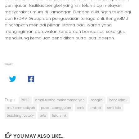
peninjauan fasilitas bengkel yang kini telah siap melayani
masyarakat umum di Lamongan. Dengan dukungan teknologi
dari REDAV Group dan pengawasan tenaga ahli, BengkelMU
diharapkan menjadi pilihan utama bagi warga yang
menginginkan perawatan kendaraan berkualitas sekaligus
mendukung kemajuan pendidikan putra-putri daerah.
SHARE
Tags:
2026
amal usaha muhammadiyah
bengkel
bengkelmu
muhammadiyah
pusat keunggulan
smk
smk pk
smk tefa
teaching factory
tefa
tefa smk
YOU MAY ALSO LIKE...