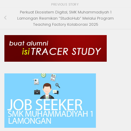
PREVIOUS STORY
Perkuat Ekosistem Digital, SMK Muhammadiyah 1
Lamongan Resmikan “StudioHub” Melalui Program
Teaching Factory Kolaborasi 2025