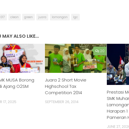
017
clean
green
juara
lamongan
lgc
 MAY ALSO LIKE...
20
SMK MUSA Borong
Juara 2 Short Movie
di Ajang O2SM
Highschool Tax
Prestasi 
Competition 2014
SMK Muha
 17, 2025
SEPTEMBER 26, 2014
Lamongan 
Harapan 1 
Pameran H
JUNE 27, 202