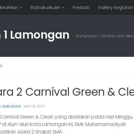
 Keahlian
Ekstrakurikuler
Prestasi
Gallery Kegiatan
1 Lamongan
Kompeten, Cerdas dan Bera
I
ra 2 Carnival Green & Cl
 SMK MUSA
·
MAY 21, 2017
arnival Green & Clean yang diadakan pada Hari Minggu, 
7 di Alun-alun Kota Lamongan ini, SMK Muhamamadiyah
atkan Juara 2 tingkat SMA.