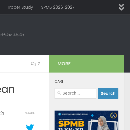
Tracer Study
SPMB 2026-2027
khlak Mulia
MORE
7
CARI
ean
Search
for:
21
SHARE