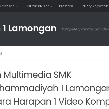
 Keahlian
Ekstrakurikuler
Prestasi
Gallery Kegiatan
1 Lamongan
Kompeten, Cerdas dan Bera
I
m Multimedia SMK
hammadiyah 1 Lamongan
ra Harapan 1 Video Komp