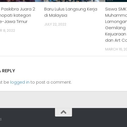
 Paskibra Juara 2
Baru Lulus Langsung Kerja
Siswa SMK
nopati kategori
di Malaysia
Muhammad
e-Jawa Timur
Lamongan 
JULY 22, 2022
Gemilang
 8, 2022
Kejuaraan 
dan Art C
MARCH 16, 2
A REPLY
st be
logged in
to post a comment.
.