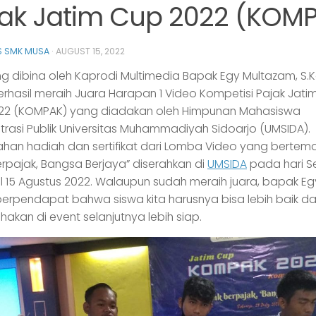
jak Jatim Cup 2022 (KOM
 SMK MUSA
·
AUGUST 15, 2022
g dibina oleh Kaprodi Multimedia Bapak Egy Multazam, S
erhasil meraih Juara Harapan 1 Video Kompetisi Pajak Jati
22 (KOMPAK) yang diadakan oleh Himpunan Mahasiswa
trasi Publik Universitas Muhammadiyah Sidoarjo (UMSIDA).
han hadiah dan sertifikat dari Lomba Video yang bertem
Berpajak, Bangsa Berjaya” diserahkan di
UMSIDA
pada hari S
 15 Agustus 2022. Walaupun sudah meraih juara, bapak Eg
erpendapat bahwa siswa kita harusnya bisa lebih baik d
ahakan di event selanjutnya lebih siap.