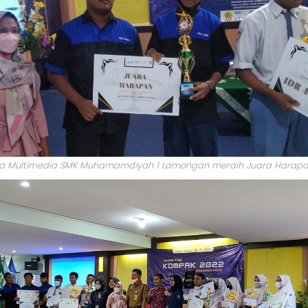
wa Multimedia SMK Muhamamdiyah 1 Lamongan meraih Juara Harap