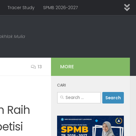
Tracer Study
SPMB 2026-2027
khlak Mulia
MORE
13
CARI
Search
for:
 Raih
etisi