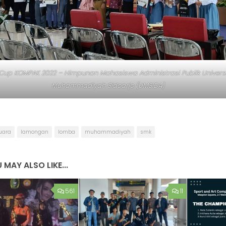
Cup KOMPAK 2022 – Himpunan Mahasiswa Administrasi Publik Univers
Muhammadiyah Sidoarjo (UMSIDA)
uara
lamongan
lomba
muhammadiyah
smk
 MAY ALSO LIKE...
561
11