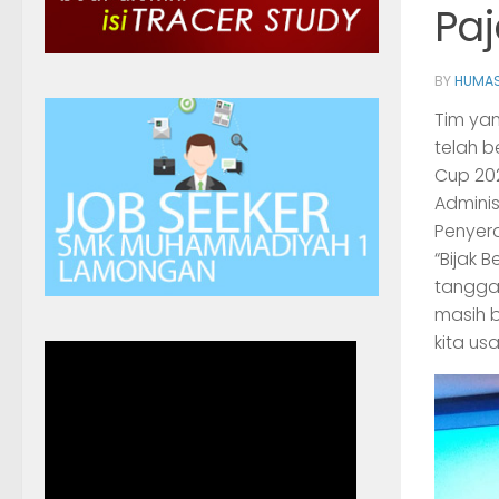
Pa
BY
HUMAS
Tim yan
telah b
Cup 20
Adminis
Penyera
“Bijak 
tanggal
masih b
kita us