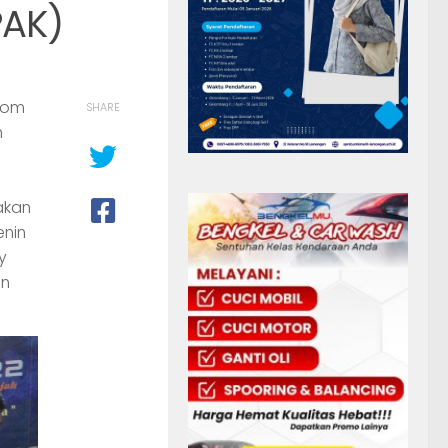
PAK)
.Kom
SHARE
m
akan
enin
y
an