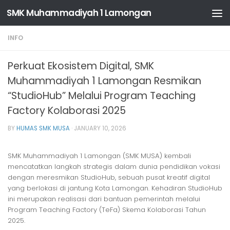
SMK Muhammadiyah 1 Lamongan
Skip to content
INFO
Perkuat Ekosistem Digital, SMK
Muhammadiyah 1 Lamongan Resmikan
“StudioHub” Melalui Program Teaching
Factory Kolaborasi 2025
BY
HUMAS SMK MUSA
·
JANUARY 10, 2026
SMK Muhammadiyah 1 Lamongan (SMK MUSA) kembali
mencatatkan langkah strategis dalam dunia pendidikan vokasi
dengan meresmikan StudioHub, sebuah pusat kreatif digital
yang berlokasi di jantung Kota Lamongan. Kehadiran StudioHub
ini merupakan realisasi dari bantuan pemerintah melalui
Program Teaching Factory (TeFa) Skema Kolaborasi Tahun
2025.