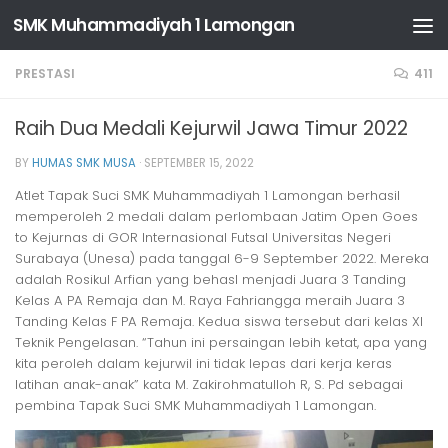
SMK Muhammadiyah 1 Lamongan
Skip to content
PRESTASI
411
Raih Dua Medali Kejurwil Jawa Timur 2022
BY
HUMAS SMK MUSA
·
SEPTEMBER 15, 2022
Atlet Tapak Suci SMK Muhammadiyah 1 Lamongan berhasil
memperoleh 2 medali dalam perlombaan Jatim Open Goes
to Kejurnas di GOR Internasional Futsal Universitas Negeri
Surabaya (Unesa) pada tanggal 6-9 September 2022. Mereka
adalah Rosikul Arfian yang behasl menjadi Juara 3 Tanding
Kelas A PA Remaja dan M. Raya Fahriangga meraih Juara 3
Tanding Kelas F PA Remaja. Kedua siswa tersebut dari kelas XI
Teknik Pengelasan. “Tahun ini persaingan lebih ketat, apa yang
kita peroleh dalam kejurwil ini tidak lepas dari kerja keras
latihan anak-anak” kata M. Zakirohmatulloh R, S. Pd sebagai
pembina Tapak Suci SMK Muhammadiyah 1 Lamongan.